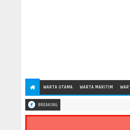
WARTA UTAMA
WARTA MARITIM
WAR
BREAKING
Menhub Dudy Perkuat Evaluasi Aspek Keselamatan Transportasi Stan