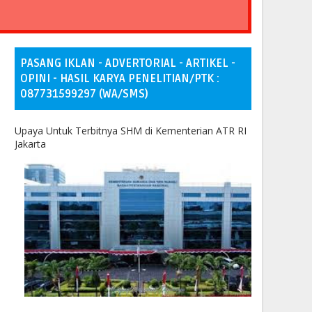
PASANG IKLAN - ADVERTORIAL - ARTIKEL -
OPINI - HASIL KARYA PENELITIAN/PTK :
087731599297 (WA/SMS)
Upaya Untuk Terbitnya SHM di Kementerian ATR RI
Jakarta