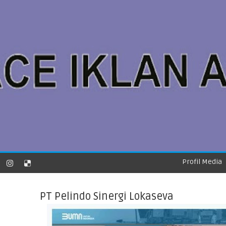
Profil Media
PT Pelindo Sinergi Lokaseva