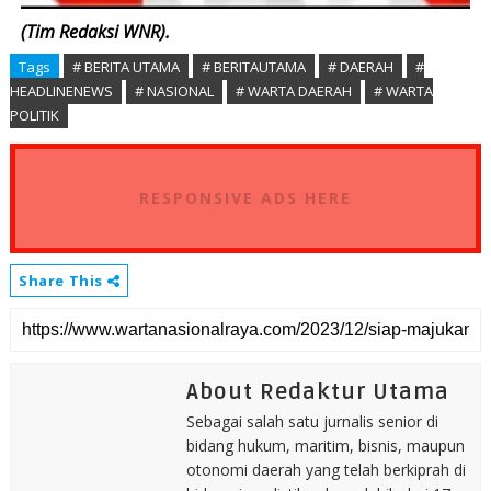
(Tim Redaksi WNR).
Tags
# BERITA UTAMA
# BERITAUTAMA
# DAERAH
#
HEADLINENEWS
# NASIONAL
# WARTA DAERAH
# WARTA
POLITIK
RESPONSIVE ADS HERE
Share This
About Redaktur Utama
Sebagai salah satu jurnalis senior di
bidang hukum, maritim, bisnis, maupun
otonomi daerah yang telah berkiprah di