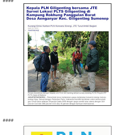
####
####