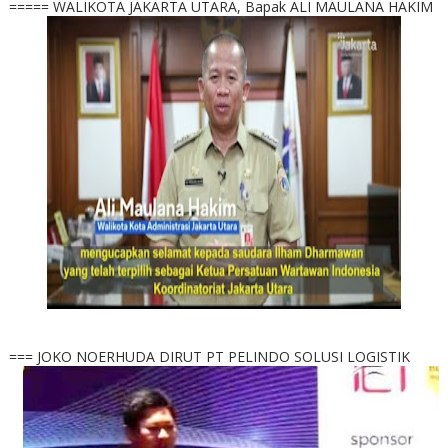
===== WALIKOTA JAKARTA UTARA, Bapak ALI MAULANA HAKIM
=== JOKO NOERHUDA DIRUT PT PELINDO SOLUSI LOGISTIK