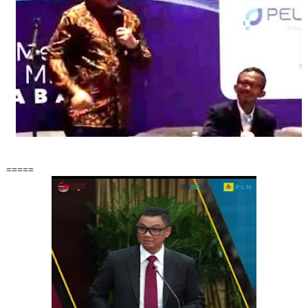
=====