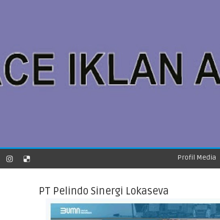
Profil Media
PT Pelindo Sinergi Lokaseva