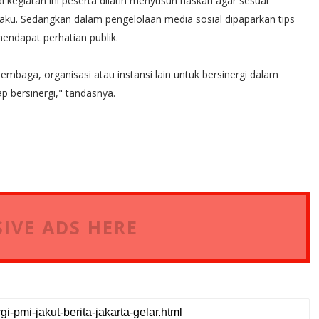
 kegiatan ini peserta dilatih menyusun naskah agar sesuai
laku. Sedangkan dalam pengelolaan media sosial dipaparkan tips
mendapat perhatian publik.
lembaga, organisasi atau instansi lain untuk bersinergi dalam
p bersinergi," tandasnya.
IVE ADS HERE