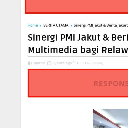
Home
BERITA UTAMA
Sinergi PMI Jakut & Berita Jaka
Sinergi PMI Jakut & Ber
Multimedia bagi Rela
Hamron
3 years ago
BERITA UTAMA,
RESPONS