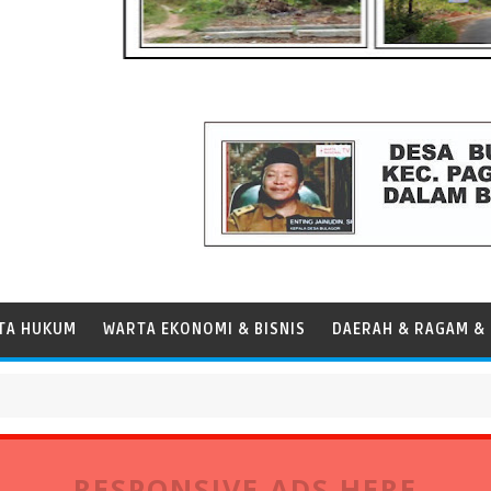
TA HUKUM
WARTA EKONOMI & BISNIS
DAERAH & RAGAM & 
r Operasional Kapal
RESPONSIVE ADS HERE