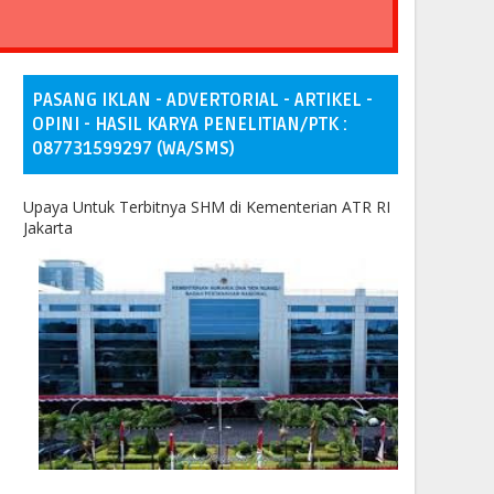
PASANG IKLAN - ADVERTORIAL - ARTIKEL -
OPINI - HASIL KARYA PENELITIAN/PTK :
087731599297 (WA/SMS)
Upaya Untuk Terbitnya SHM di Kementerian ATR RI
Jakarta