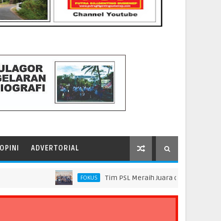
OPINI
ADVERTORIAL
Tim PSL Meraih Juara di Pelindo Innovation A
FOKUS