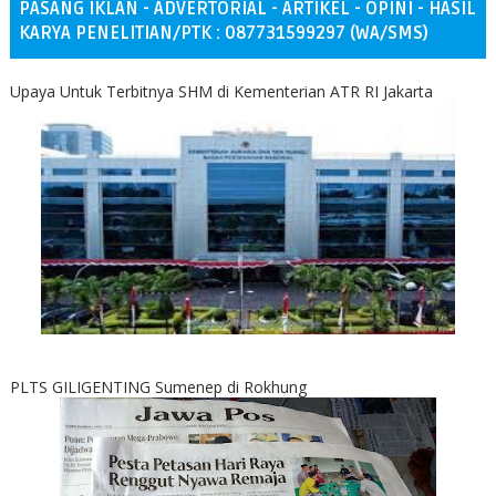
PASANG IKLAN - ADVERTORIAL - ARTIKEL - OPINI - HASIL
KARYA PENELITIAN/PTK : 087731599297 (WA/SMS)
Upaya Untuk Terbitnya SHM di Kementerian ATR RI Jakarta
PLTS GILIGENTING Sumenep di Rokhung