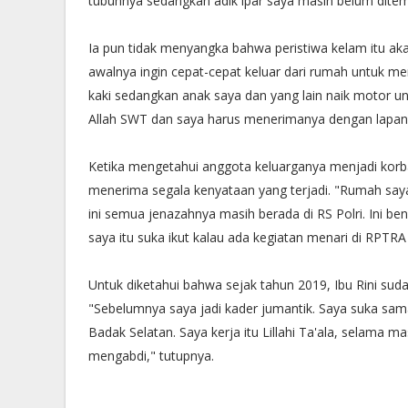
tubuhnya sedangkan adik ipar saya masih belum ditem
Ia pun tidak menyangka bahwa peristiwa kelam itu ak
awalnya ingin cepat-cepat keluar dari rumah untuk m
kaki sedangkan anak saya dan yang lain naik motor un
Allah SWT dan saya harus menerimanya dengan lapang 
Ketika mengetahui anggota keluarganya menjadi korb
menerima segala kenyataan yang terjadi. "Rumah saya 
ini semua jenazahnya masih berada di RS Polri. Ini be
saya itu suka ikut kalau ada kegiatan menari di RPTR
Untuk diketahui bahwa sejak tahun 2019, Ibu Rini su
"Sebelumnya saya jadi kader jumantik. Saya suka sa
Badak Selatan. Saya kerja itu Lillahi Ta'ala, selama
mengabdi," tutupnya.