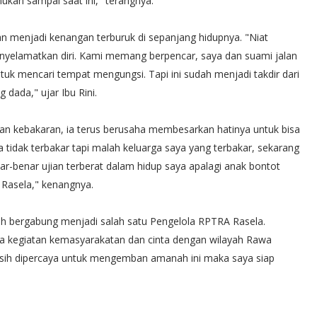
ukan sampai saat ini," terangnya.
an menjadi kenangan terburuk di sepanjang hidupnya. "Niat
enyelamatkan diri. Kami memang berpencar, saya dan suami jalan
tuk mencari tempat mengungsi. Tapi ini sudah menjadi takdir dari
dada," ujar Ibu Rini.
an kebakaran, ia terus berusaha membesarkan hatinya untuk bisa
tidak terbakar tapi malah keluarga saya yang terbakar, sekarang
nar-benar ujian terberat dalam hidup saya apalagi anak bontot
A Rasela," kenangnya.
dah bergabung menjadi salah satu Pengelola RPTRA Rasela.
ma kegiatan kemasyarakatan dan cinta dengan wilayah Rawa
 masih dipercaya untuk mengemban amanah ini maka saya siap