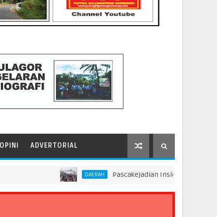
OPINI
ADVERTORIAL
Pascakejadian Insiden Kebakaran KMP Mut
DAERAH