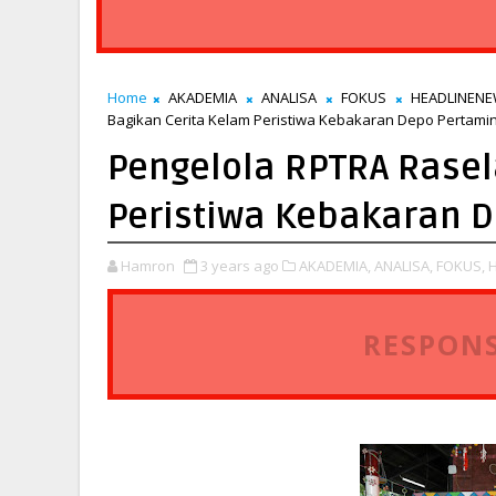
Home
AKADEMIA
ANALISA
FOKUS
HEADLINEN
Bagikan Cerita Kelam Peristiwa Kebakaran Depo Pertam
Pengelola RPTRA Rasel
Peristiwa Kebakaran 
Hamron
3 years ago
AKADEMIA,
ANALISA,
FOKUS,
RESPONS