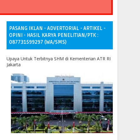
PASANG IKLAN - ADVERTORIAL - ARTIKEL -
OPINI - HASIL KARYA PENELITIAN/PTK :
087731599297 (WA/SMS)
Upaya Untuk Terbitnya SHM di Kementerian ATR RI
Jakarta