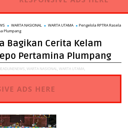
EWS
WARTA NASIONAL
WARTA UTAMA
Pengelola RPTRA Rasela
ina Plumpang
a Bagikan Cerita Kelam
Depo Pertamina Plumpang
HEADLINENEWS,
WARTA NASIONAL,
WARTA UTAMA,
IVE ADS HERE