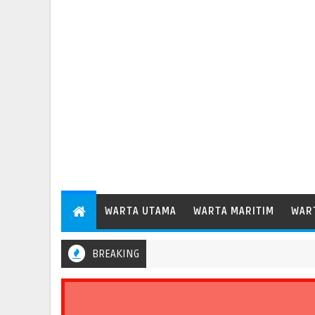
WARTA UTAMA
WARTA MARITIM
WAR
BREAKING
Pelindo Operasikan Terminal 2 Petikemas, Perkuat Produktivitas Pel