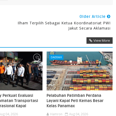
Older Article
Ilham Terpilih Sebagai Ketua Koordinatoriat PWI
Jakut Secara Aklamasi
View More
DAERAH
 Perkuat Evaluasi
Pelabuhan Patimban Perdana
amatan Transportasi
Layani Kapal Peti Kemas Besar
rasional Kapal
Kelas Panamax
Aug 04, 2026
Hamron
Aug 04, 2026