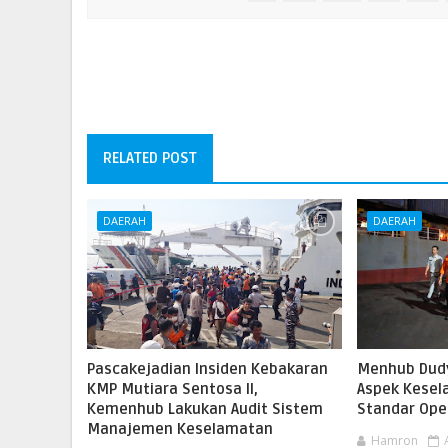
RELATED POST
DAERAH
DAERAH
Pascakejadian Insiden Kebakaran
Menhub Dudy
KMP Mutiara Sentosa II,
Aspek Kesel
Kemenhub Lakukan Audit Sistem
Standar Ope
Manajemen Keselamatan
Hamron