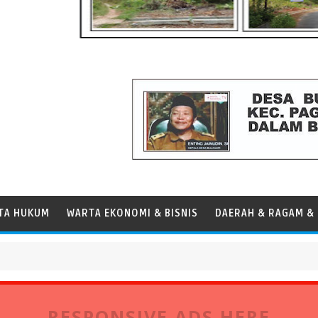
TA HUKUM
WARTA EKONOMI & BISNIS
DAERAH & RAGAM & 
abuhan Tanjung Priok
RESPONSIVE ADS HERE