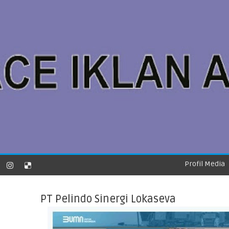
Profil Media
PT Pelindo Sinergi Lokaseva