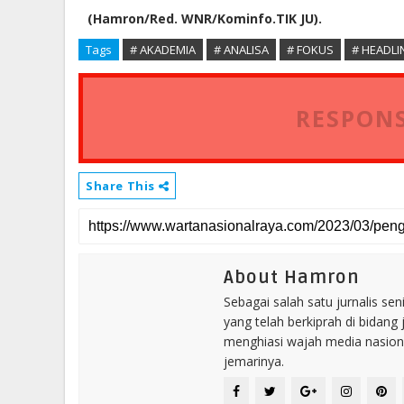
(Hamron/Red. WNR/Kominfo.TIK JU).
Tags
# AKADEMIA
# ANALISA
# FOKUS
# HEADL
RESPONS
Share This
About Hamron
Sebagai salah satu jurnalis se
yang telah berkiprah di bidang 
menghiasi wajah media nasional
jemarinya.