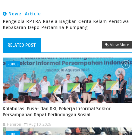
Newer Article
Pengelola RPTRA Rasela Bagikan Cerita Kelam Peristiwa
Kebakaran Depo Pertamina Plumpang
View More
RELATED POST
FOKUS
Kolaborasi Pusat dan DKI, Pekerja Informal Sektor
Persampahan Dapat Perlindungan Sosial
Hamron
Aug 10, 2026
FOKUS