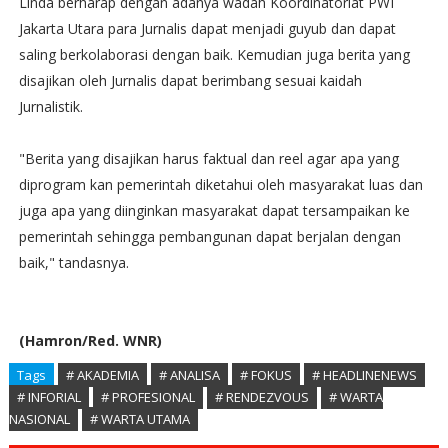
Linda berharap dengan adanya wadah Koordinatoriat PWI
Jakarta Utara para Jurnalis dapat menjadi guyub dan dapat
saling berkolaborasi dengan baik. Kemudian juga berita yang
disajikan oleh Jurnalis dapat berimbang sesuai kaidah
Jurnalistik.
"Berita yang disajikan harus faktual dan reel agar apa yang
diprogram kan pemerintah diketahui oleh masyarakat luas dan
juga apa yang diinginkan masyarakat dapat tersampaikan ke
pemerintah sehingga pembangunan dapat berjalan dengan
baik," tandasnya.
(Hamron/Red. WNR)
Tags
# AKADEMIA
# ANALISA
# FOKUS
# HEADLINENEWS
# INFORIAL
# PROFESIONAL
# RENDEZVOUS
# WARTA
NASIONAL
# WARTA UTAMA