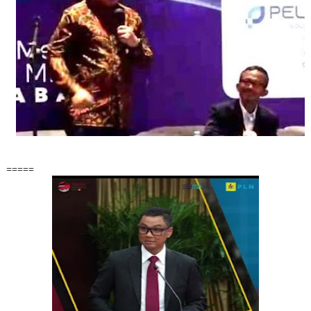
=====