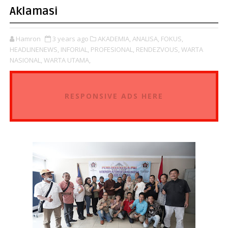
Aklamasi
Hamron
3 years ago
AKADEMIA,
ANALISA,
FOKUS,
HEADLINENEWS,
INFORIAL,
PROFESIONAL,
RENDEZVOUS,
WARTA
NASIONAL,
WARTA UTAMA,
RESPONSIVE ADS HERE