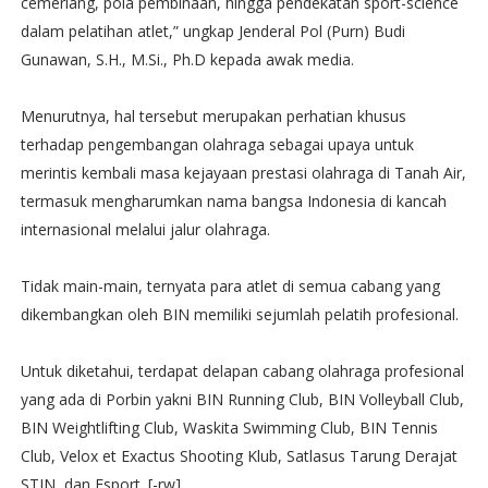
cemerlang, pola pembinaan, hingga pendekatan sport-science
dalam pelatihan atlet,” ungkap Jenderal Pol (Purn) Budi
Gunawan, S.H., M.Si., Ph.D kepada awak media.
Menurutnya, hal tersebut merupakan perhatian khusus
terhadap pengembangan olahraga sebagai upaya untuk
merintis kembali masa kejayaan prestasi olahraga di Tanah Air,
termasuk mengharumkan nama bangsa Indonesia di kancah
internasional melalui jalur olahraga.
Tidak main-main, ternyata para atlet di semua cabang yang
dikembangkan oleh BIN memiliki sejumlah pelatih profesional.
Untuk diketahui, terdapat delapan cabang olahraga profesional
yang ada di Porbin yakni BIN Running Club, BIN Volleyball Club,
BIN Weightlifting Club, Waskita Swimming Club, BIN Tennis
Club, Velox et Exactus Shooting Klub, Satlasus Tarung Derajat
STIN, dan Esport. [-rw]