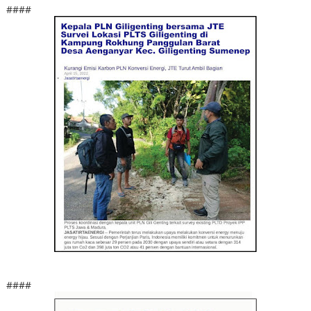
####
####