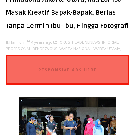
Masak Kreatif Bapak-Bapak, Berias
Tanpa Cermin Ibu-Ibu, Hingga Fotografi
Hamron
4 years ago
FOKUS,
HEADLINENEWS,
INFORIAL,
PROFESIONAL,
RENDEZVOUS,
WARTA NASIONAL,
WARTA UTAMA,
RESPONSIVE ADS HERE