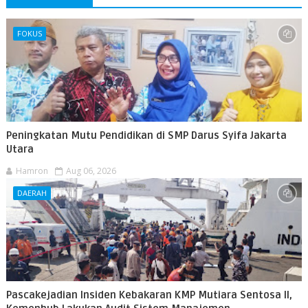
FOKUS
Peningkatan Mutu Pendidikan di SMP Darus Syifa Jakarta
Utara
Hamron
Aug 06, 2026
DAERAH
Pascakejadian Insiden Kebakaran KMP Mutiara Sentosa II,