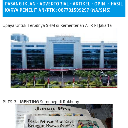
PASANG IKLAN - ADVERTORIAL - ARTIKEL - OPINI - HASIL
KARYA PENELITIAN/PTK : 087731599297 (WA/SMS)
Upaya Untuk Terbitnya SHM di Kementerian ATR RI Jakarta
PLTS GILIGENTING Sumenep di Rokhung