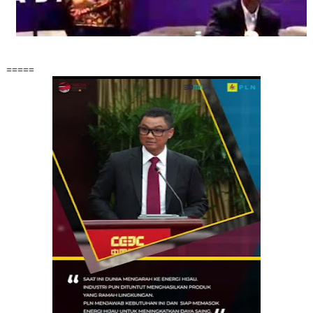
=====