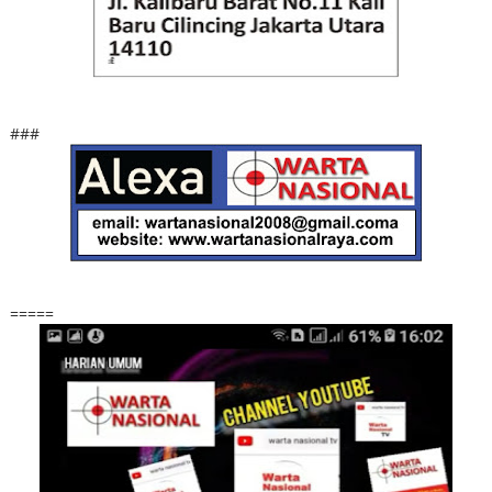
###
=====