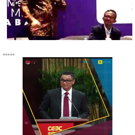
=====