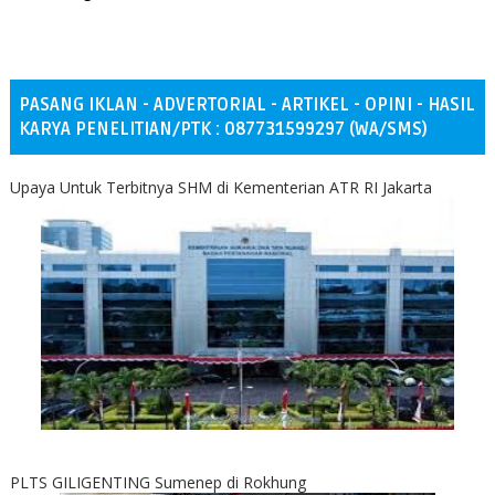
PASANG IKLAN - ADVERTORIAL - ARTIKEL - OPINI - HASIL
KARYA PENELITIAN/PTK : 087731599297 (WA/SMS)
Upaya Untuk Terbitnya SHM di Kementerian ATR RI Jakarta
PLTS GILIGENTING Sumenep di Rokhung