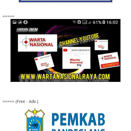
=====
===== (Free - Adv.)