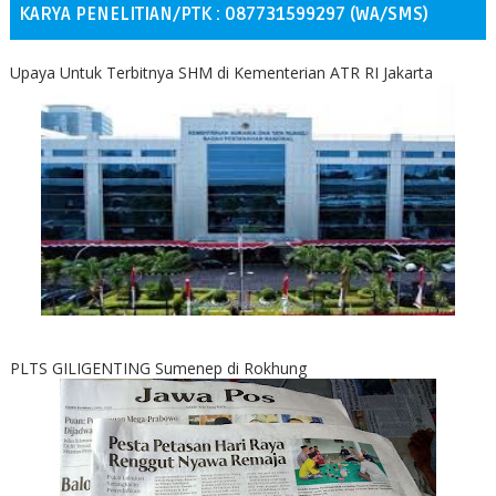
KARYA PENELITIAN/PTK : 087731599297 (WA/SMS)
Upaya Untuk Terbitnya SHM di Kementerian ATR RI Jakarta
PLTS GILIGENTING Sumenep di Rokhung