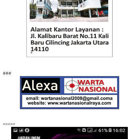
###
=====