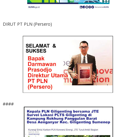
DIRUT PT PLN (Persero)
####