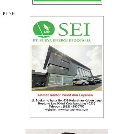
PT SEI