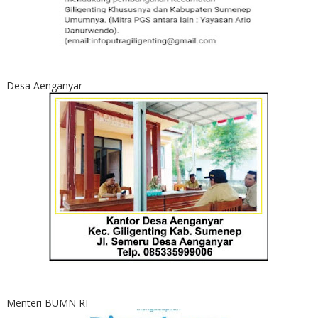
Desa Aenganyar
Menteri BUMN RI