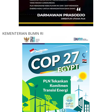
KEMENTERIAN BUMN RI