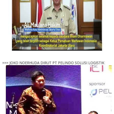
=== JOKO NOERHUDA DIRUT PT PELINDO SOLUSI LOGISTIK