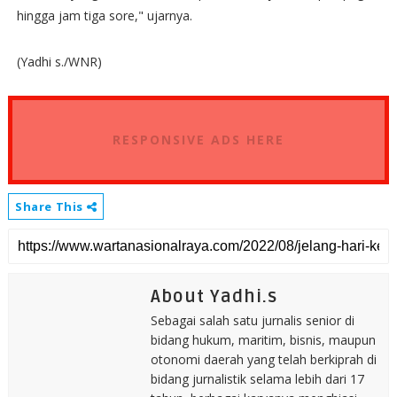
hingga jam tiga sore," ujarnya.
(Yadhi s./WNR)
RESPONSIVE ADS HERE
Share This
About Yadhi.s
Sebagai salah satu jurnalis senior di
bidang hukum, maritim, bisnis, maupun
otonomi daerah yang telah berkiprah di
bidang jurnalistik selama lebih dari 17