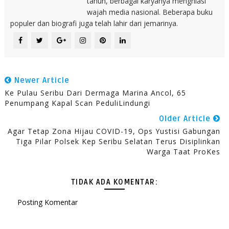
tahun, berbagai karyanya menghiasi
wajah media nasional. Beberapa buku
populer dan biografi juga telah lahir dari jemarinya.
Newer Article
Ke Pulau Seribu Dari Dermaga Marina Ancol, 65
Penumpang Kapal Scan PeduliLindungi
Older Article
Agar Tetap Zona Hijau COVID-19, Ops Yustisi Gabungan
Tiga Pilar Polsek Kep Seribu Selatan Terus Disiplinkan
Warga Taat ProKes
TIDAK ADA KOMENTAR:
Posting Komentar