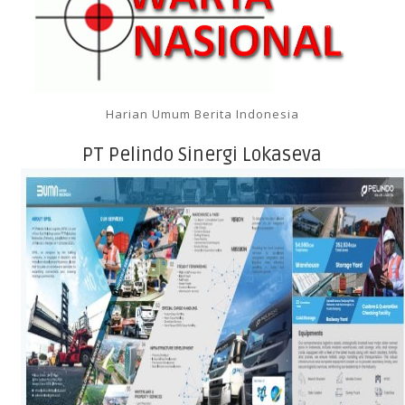
Harian Umum Berita Indonesia
PT Pelindo Sinergi Lokaseva