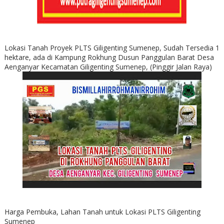
Lokasi Tanah Proyek PLTS Giligenting Sumenep, Sudah Tersedia 1
hektare, ada di Kampung Rokhung Dusun Panggulan Barat Desa
Aenganyar Kecamatan Giligenting Sumenep, (Pinggir Jalan Raya)
Harga Pembuka, Lahan Tanah untuk Lokasi PLTS Giligenting
Sumenep