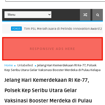
Tim PSL Meraih Juara di Pelindo Innovation Award 2026 Tim K3SATR
RESPONSIVE ADS HERE
Home
Unlabelled
Jelang Hari Kemerdekaan RI Ke-77, Polsek
Kep Seribu Utara Gelar Vaksinasi Booster Merdeka di Pulau Kelapa
Jelang Hari Kemerdekaan RI Ke-77,
Polsek Kep Seribu Utara Gelar
Vaksinasi Booster Merdeka di Pulau