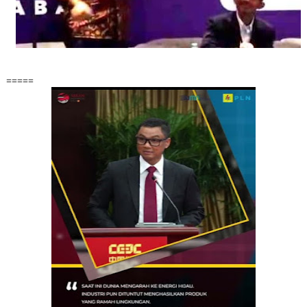
=====