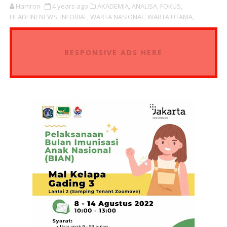
Hamron
4 years ago
AKADEMIA,
ANALISA,
FOKUS,
HEADLINENEWS,
INFORIAL,
WARTA NASIONAL,
WARTA UTAMA,
RESPONSIVE ADS HERE