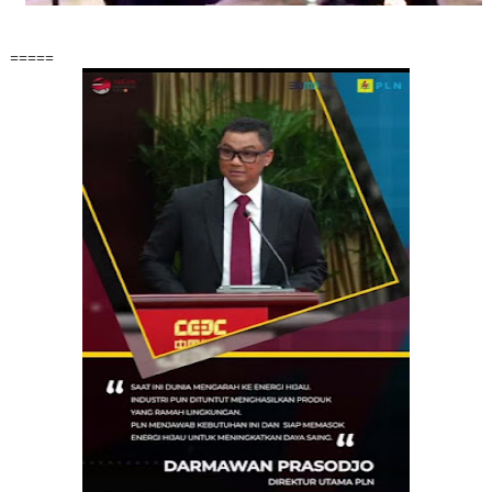
=====