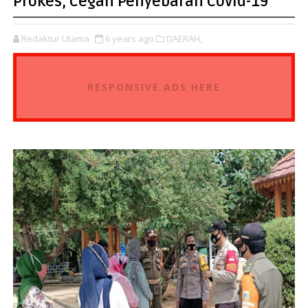
Prokes, Cegah Penyebaran Covid-19
Redaktur Utama
6 years ago
DAERAH,
RESPONSIVE ADS HERE