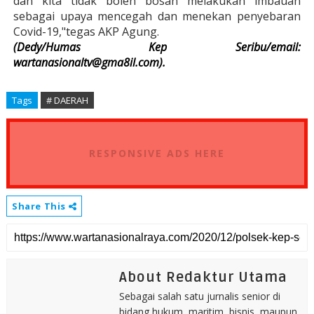
dan kita tidak boleh bosan melakukan imbauan
sebagai upaya mencegah dan menekan penyebaran
Covid-19,"tegas AKP Agung.
(Dedy/Humas Kep Seribu/email:
wartanasionaltv@gma8il.com
).
Tags
# DAERAH
RESPONSIVE ADS HERE
Share This
About Redaktur Utama
Sebagai salah satu jurnalis senior di
bidang hukum, maritim, bisnis, maupun