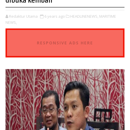
dibuka kembali
Redaktur Utama
6 years ago
HEADLINENEWS,
MARITIME
NEWS,
RESPONSIVE ADS HERE