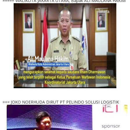
===== WALIKOTA JAKARTA UTARA, Bapak ALI MAULANA HAKIM
=== JOKO NOERHUDA DIRUT PT PELINDO SOLUSI LOGISTIK