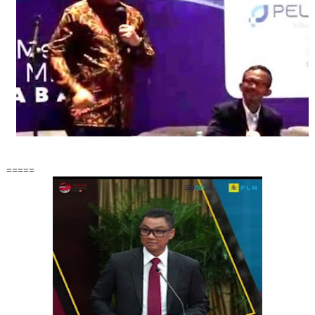
=====