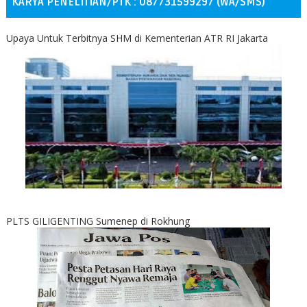
KARYA PENELITIAN/PTK : 087731599297 (WA/SMS)
Upaya Untuk Terbitnya SHM di Kementerian ATR RI Jakarta
PLTS GILIGENTING Sumenep di Rokhung