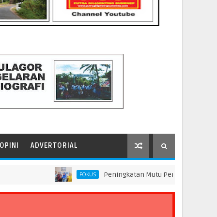
OPINI
ADVERTORIAL
Peningkatan Mutu Pendidikan di SMP Darus Sy
FOKUS