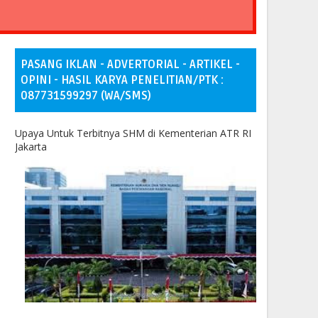
PASANG IKLAN - ADVERTORIAL - ARTIKEL -
OPINI - HASIL KARYA PENELITIAN/PTK :
087731599297 (WA/SMS)
Upaya Untuk Terbitnya SHM di Kementerian ATR RI
Jakarta