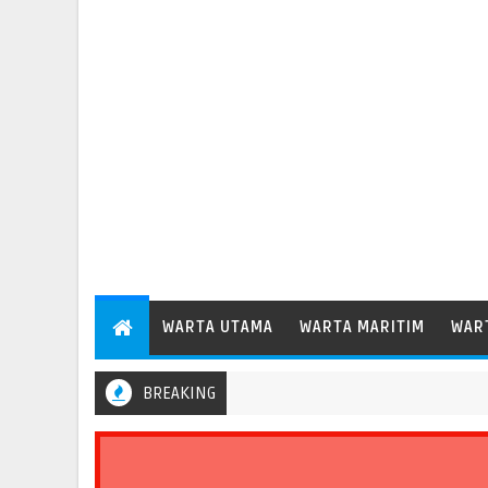
WARTA UTAMA
WARTA MARITIM
WAR
BREAKING
Pelindo Regional 2 Bengkulu Catat Pertumbuhan Arus Barang 35,6 P