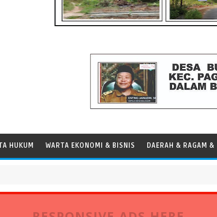
TA HUKUM
WARTA EKONOMI & BISNIS
DAERAH & RAGAM & 
ersen, Perkuat Peran Pelabuhan bagi Perekonomian Daerah
RESPONSIVE ADS HERE