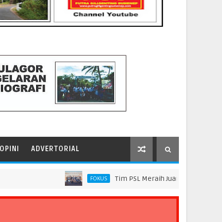
OPINI
ADVERTORIAL
Tim PSL Meraih Juara di Pelindo Innovatio
FOKUS