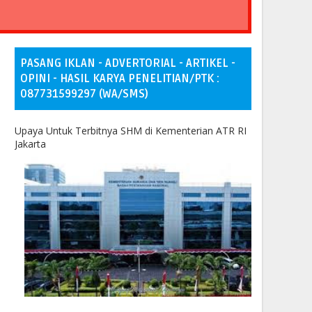
PASANG IKLAN - ADVERTORIAL - ARTIKEL -
OPINI - HASIL KARYA PENELITIAN/PTK :
087731599297 (WA/SMS)
Upaya Untuk Terbitnya SHM di Kementerian ATR RI
Jakarta