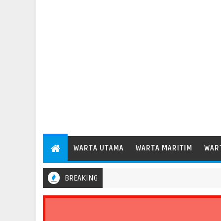
WARTA UTAMA
WARTA MARITIM
WAR
BREAKING
Menhub Dudy Perkuat Evaluasi Aspek Keselamatan Transportasi Sta