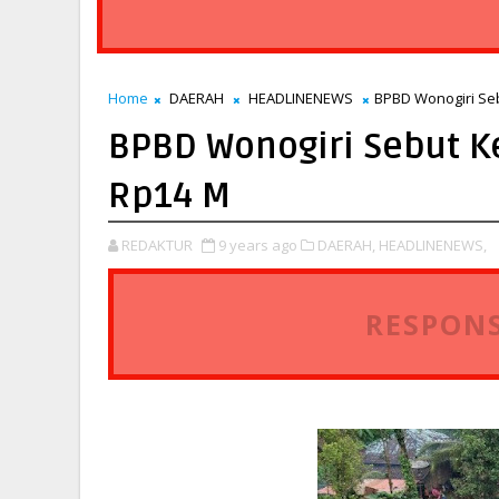
Home
DAERAH
HEADLINENEWS
BPBD Wonogiri Se
BPBD Wonogiri Sebut K
Rp14 M
REDAKTUR
9 years ago
DAERAH,
HEADLINENEWS,
RESPONS