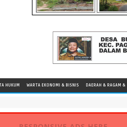
TA HUKUM
WARTA EKONOMI & BISNIS
DAERAH & RAGAM & 
ndar Operasional Kapal
RESPONSIVE ADS HERE