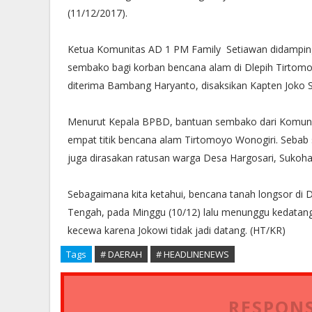
(11/12/2017).
Ketua Komunitas AD 1 PM Family Setiawan didampin
sembako bagi korban bencana alam di Dlepih Tirtomoy
diterima Bambang Haryanto, disaksikan Kapten Joko Su
Menurut Kepala BPBD, bantuan sembako dari Komunita
empat titik bencana alam Tirtomoyo Wonogiri. Sebab 
juga dirasakan ratusan warga Desa Hargosari, Sukoh
Sebagaimana kita ketahui, bencana tanah longsor di
Tengah, pada Minggu (10/12) lalu menunggu kedatan
kecewa karena Jokowi tidak jadi datang. (HT/KR)
Tags
# DAERAH
# HEADLINENEWS
RESPONS