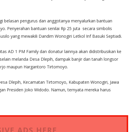
gi belasan pengurus dan anggotanya menyalurkan bantuan
o. Penyerahan bantuan senilai Rp 25 juta secara simbolis
silo yang mewakili Dandim Wonogiri Letkol Inf Basuki Septiadi.
s AD 1 PM Family dan donatur lainnya akan didistribusikan ke
selain melanda Desa Dlepih, dampak banjir dan tanah longsor
arjo maupun Hargantoro Tirtomoyo.
 Desa Dlepih, Kecamatan Tirtomoyo, Kabupaten Wonogiri, Jawa
gan Presiden Joko Widodo. Namun, ternyata mereka harus
IVE ADS HERE