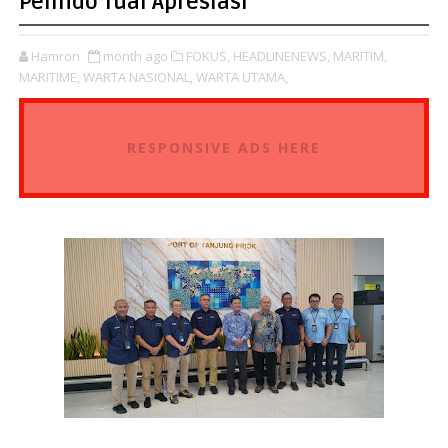
Pelindo Tuai Apresiasi
Hamron
month ago
FOKUS,
HEADLINENEWS,
MARITIM,
MARITIME,
WARTA NASIONAL,
WARTA UTAMA,
RESPONSIVE ADS HERE