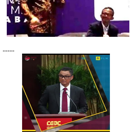
=====