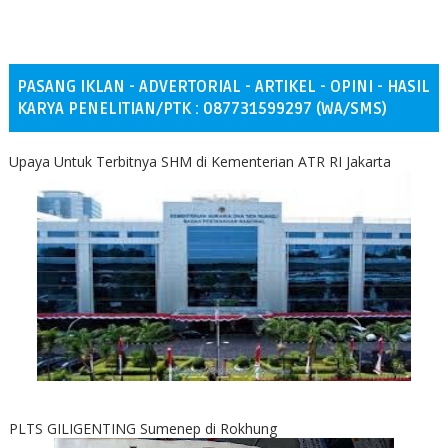
PASANG IKLAN - ADVERTORIAL - ARTIKEL - OPINI - HASIL
KARYA PENELITIAN/PTK : 087731599297 (WA/SMS)
Upaya Untuk Terbitnya SHM di Kementerian ATR RI Jakarta
PLTS GILIGENTING Sumenep di Rokhung