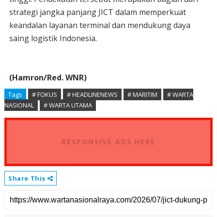
strategi jangka panjang JICT dalam memperkuat
keandalan layanan terminal dan mendukung daya
saing logistik Indonesia.
(Hamron/Red. WNR)
Tags
# FOKUS
# HEADLINENEWS
# MARITIM
# WARTA
NASIONAL
# WARTA UTAMA
RESPONSIVE ADS HERE
Share This