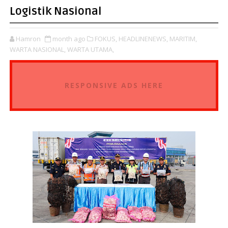
Logistik Nasional
Hamron
month ago
FOKUS,
HEADLINENEWS,
MARITIM,
WARTA NASIONAL,
WARTA UTAMA,
RESPONSIVE ADS HERE