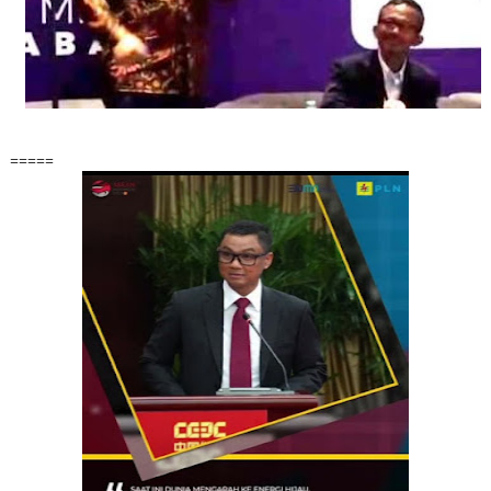
=====