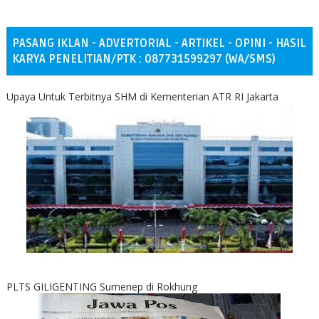
PASANG IKLAN - ADVERTORIAL - ARTIKEL - OPINI - HASIL
KARYA PENELITIAN/PTK : 087731599297 (WA/SMS)
Upaya Untuk Terbitnya SHM di Kementerian ATR RI Jakarta
PLTS GILIGENTING Sumenep di Rokhung