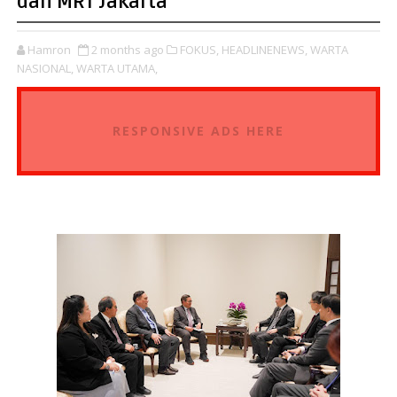
dan MRT Jakarta
Hamron
2 months ago
FOKUS,
HEADLINENEWS,
WARTA
NASIONAL,
WARTA UTAMA,
RESPONSIVE ADS HERE