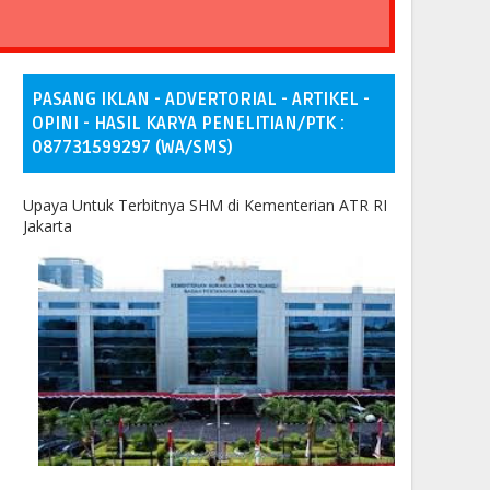
PASANG IKLAN - ADVERTORIAL - ARTIKEL -
OPINI - HASIL KARYA PENELITIAN/PTK :
087731599297 (WA/SMS)
Upaya Untuk Terbitnya SHM di Kementerian ATR RI
Jakarta