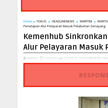
Home
FOKUS
HEADLINENEWS
MARITIM
WARTA
Penetapan Alur Pelayaran Masuk Pelabuhan Senayang
Kemenhub Sinkronkan 
Alur Pelayaran Masuk
Hamron
2 months ago
FOKUS,
HEADLINENEWS,
MA
RESPONS