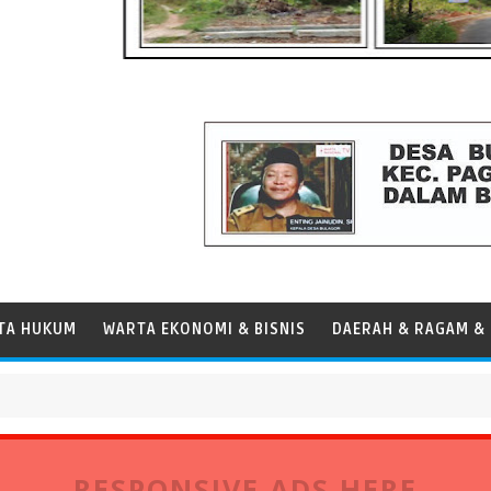
TA HUKUM
WARTA EKONOMI & BISNIS
DAERAH & RAGAM & 
buhan Tanjung Priok
RESPONSIVE ADS HERE