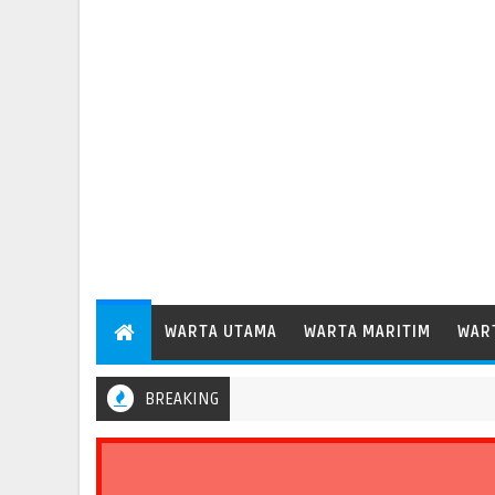
WARTA UTAMA
WARTA MARITIM
WAR
BREAKING
elindo Operasikan Terminal 2 Petikemas, Perkuat Produktivitas Pela