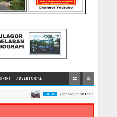
OPINI
ADVERTORIAL
Pascakejadian Insiden Kebakaran KMP Muti
DAERAH