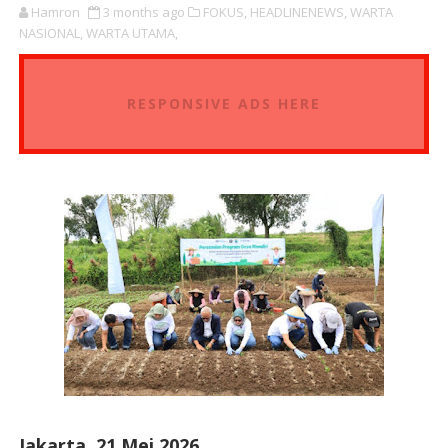
Hamron
3 months ago
FOKUS,
HEADLINENEWS,
WARTA
NASIONAL,
WARTA UTAMA,
RESPONSIVE ADS HERE
Jakarta, 21 Mei 2026