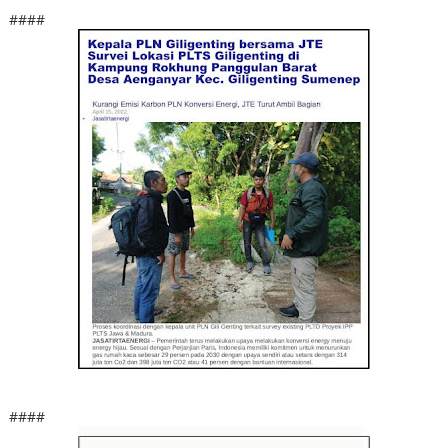
####
####