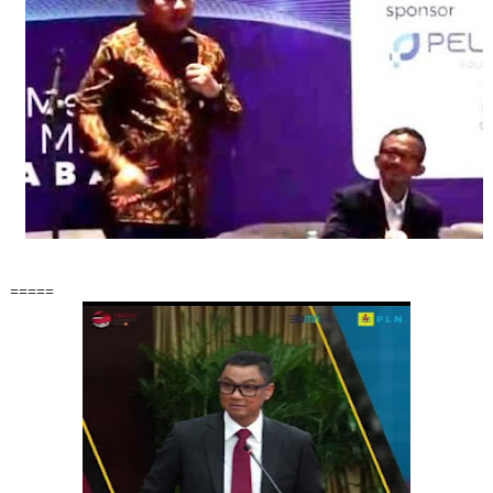
=====