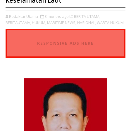
Keselamatan Laut
Redaktur Utama
3 months ago
BERITA UTAMA,
BERITAUTAMA,
HUKUM,
MARITIME NEWS,
NASIONAL,
WARTA HUKUM,
RESPONSIVE ADS HERE