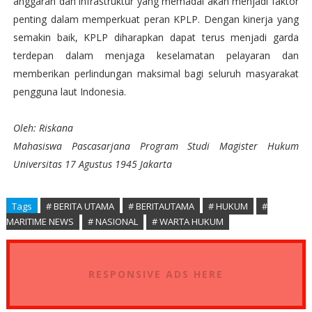
anggaran dan infrastruktur yang memadai akan menjadi faktor
penting dalam memperkuat peran KPLP. Dengan kinerja yang
semakin baik, KPLP diharapkan dapat terus menjadi garda
terdepan dalam menjaga keselamatan pelayaran dan
memberikan perlindungan maksimal bagi seluruh masyarakat
pengguna laut Indonesia.
Oleh: Riskana
Mahasiswa Pascasarjana Program Studi Magister Hukum
Universitas 17 Agustus 1945 Jakarta
Tags
# BERITA UTAMA
# BERITAUTAMA
# HUKUM
#
MARITIME NEWS
# NASIONAL
# WARTA HUKUM
RESPONSIVE ADS HERE