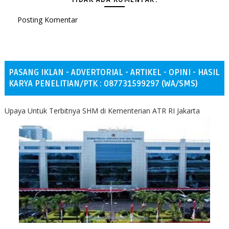
Posting Komentar
PASANG IKLAN - ADVERTORIAL - ARTIKEL - OPINI - HASIL
KARYA PENELITIAN/PTK : 087731599297 (WA/SMS)
Upaya Untuk Terbitnya SHM di Kementerian ATR RI Jakarta