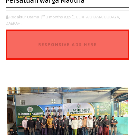
Persatuan Warga Madura
Redaktur Utama
3 months ago
BERITA UTAMA,
BUDAYA,
DAERAH,
RESPONSIVE ADS HERE