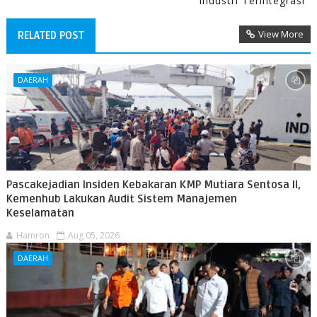
Industri Terintegrasi
View More
RELATED POST
DAERAH
Pascakejadian Insiden Kebakaran KMP Mutiara Sentosa II,
Kemenhub Lakukan Audit Sistem Manajemen
Keselamatan
Hamron
Aug 05, 2026
DAERAH