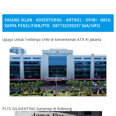
PASANG IKLAN - ADVERTORIAL - ARTIKEL - OPINI - HASIL
KARYA PENELITIAN/PTK : 087731599297 (WA/SMS)
Upaya Untuk Terbitnya SHM di Kementerian ATR RI Jakarta
PLTS GILIGENTING Sumenep di Rokhung