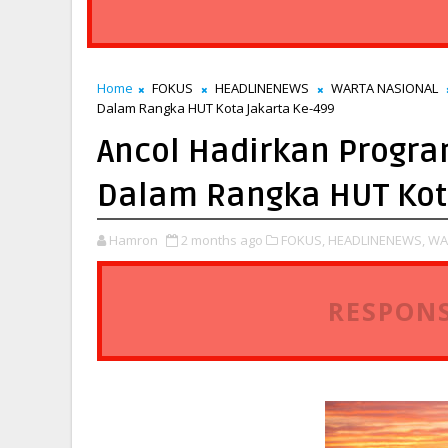
Home
FOKUS
HEADLINENEWS
WARTA NASIONAL
Dalam Rangka HUT Kota Jakarta Ke-499
Ancol Hadirkan Progra
Dalam Rangka HUT Kot
Hamron
2 months ago
FOKUS,
HEADLINENEWS,
WA
RESPONS