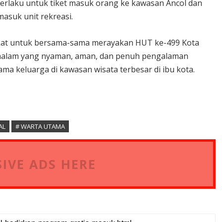
berlaku untuk tiket masuk orang ke kawasan Ancol dan
asuk unit rekreasi.
akat untuk bersama-sama merayakan HUT ke-499 Kota
 malam yang nyaman, aman, dan penuh pengalaman
ma keluarga di kawasan wisata terbesar di ibu kota.
AL
# WARTA UTAMA
IVE ADS HERE