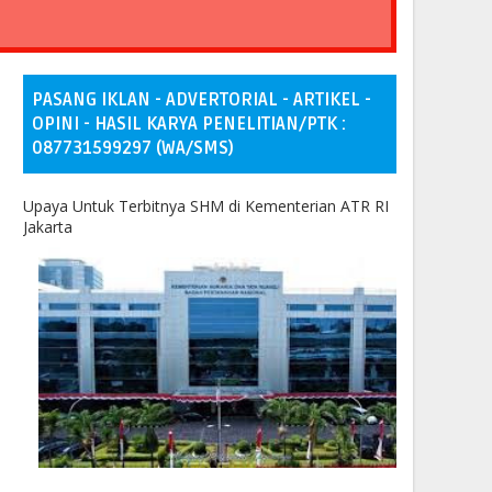
PASANG IKLAN - ADVERTORIAL - ARTIKEL -
OPINI - HASIL KARYA PENELITIAN/PTK :
087731599297 (WA/SMS)
Upaya Untuk Terbitnya SHM di Kementerian ATR RI
Jakarta