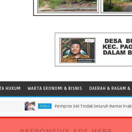
TA HUKUM
WARTA EKONOMI & BISNIS
DAERAH & RAGAM & 
Pemprov DKI Tindak Seluruh Rantai Praktik Pem
FOKUS
RESPONSIVE ADS HERE