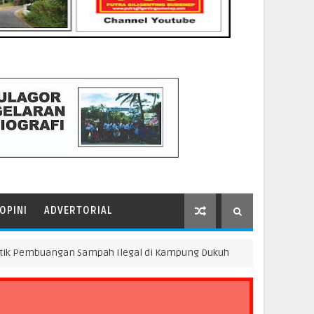
OPINI
ADVERTORIAL
buangan Sampah Ilegal di Kampung Dukuh
Pening
FOKUS