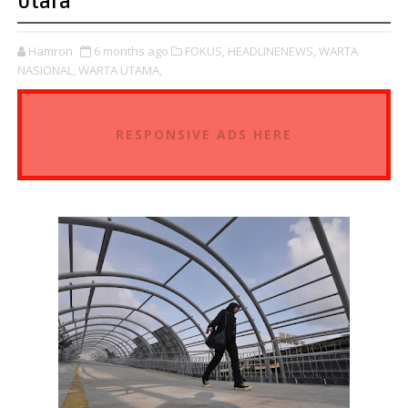
Utara
Hamron
6 months ago
FOKUS,
HEADLINENEWS,
WARTA
NASIONAL,
WARTA UTAMA,
RESPONSIVE ADS HERE