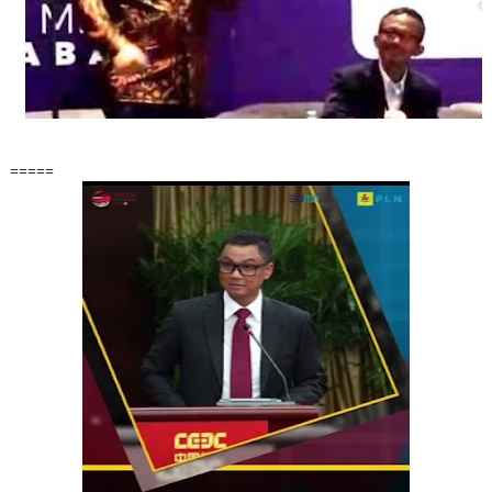
=====