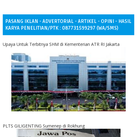
PASANG IKLAN - ADVERTORIAL - ARTIKEL - OPINI - HASIL
KARYA PENELITIAN/PTK : 087731599297 (WA/SMS)
Upaya Untuk Terbitnya SHM di Kementerian ATR RI Jakarta
PLTS GILIGENTING Sumenep di Rokhung