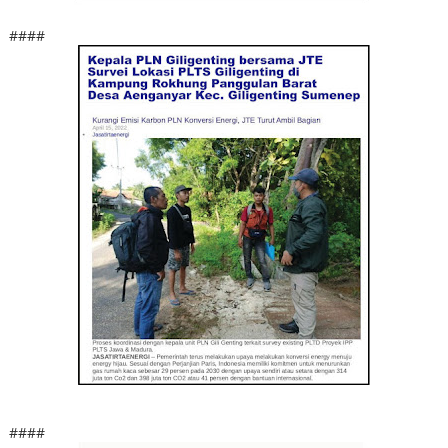
####
####