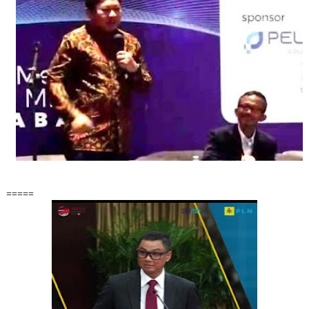
=====