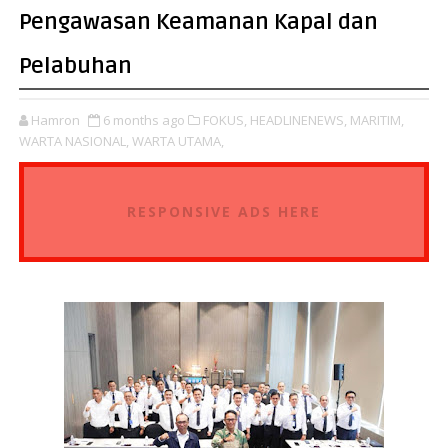
Pengawasan Keamanan Kapal dan
Pelabuhan
Hamron
6 months ago
FOKUS,
HEADLINENEWS,
MARITIM,
WARTA NASIONAL,
WARTA UTAMA,
RESPONSIVE ADS HERE