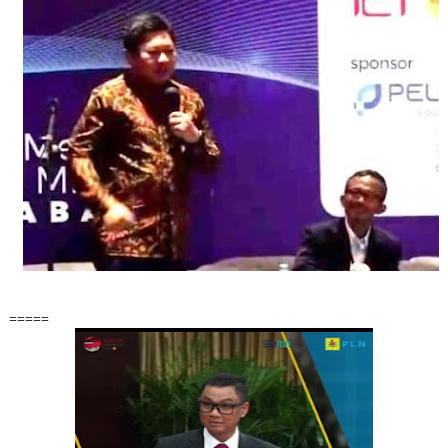
=====