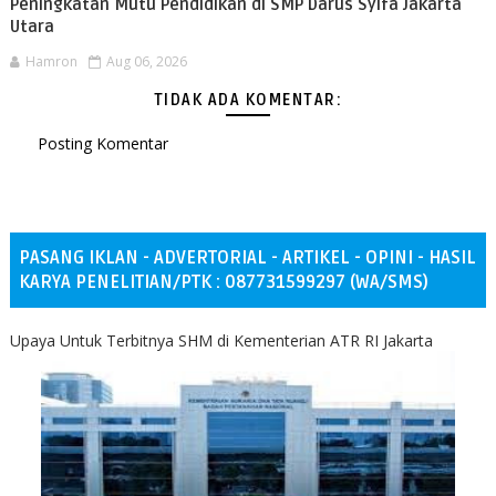
Peningkatan Mutu Pendidikan di SMP Darus Syifa Jakarta
Utara
Hamron
Aug 06, 2026
TIDAK ADA KOMENTAR:
Posting Komentar
PASANG IKLAN - ADVERTORIAL - ARTIKEL - OPINI - HASIL
KARYA PENELITIAN/PTK : 087731599297 (WA/SMS)
Upaya Untuk Terbitnya SHM di Kementerian ATR RI Jakarta