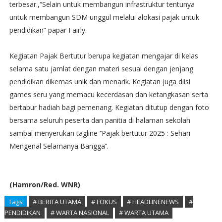
terbesar.,“Selain untuk membangun infrastruktur tentunya
untuk membangun SDM unggul melalui alokasi pajak untuk
pendidikan” papar Fairly.
Kegiatan Pajak Bertutur berupa kegiatan mengajar di kelas
selama satu jamlat dengan materi sesuai dengan jenjang
pendidikan dikemas unik dan menarik. Kegiatan juga diisi
games seru yang memacu kecerdasan dan ketangkasan serta
bertabur hadiah bagi pemenang. Kegiatan ditutup dengan foto
bersama seluruh peserta dan panitia di halaman sekolah
sambal menyerukan tagline ‘’Pajak bertutur 2025 : Sehari
Mengenal Selamanya Bangga’’.
(Hamron/Red. WNR)
Tags
# BERITA UTAMA
# FOKUS
# HEADLINENEWS
#
PENDIDIKAN
# WARTA NASIONAL
# WARTA UTAMA