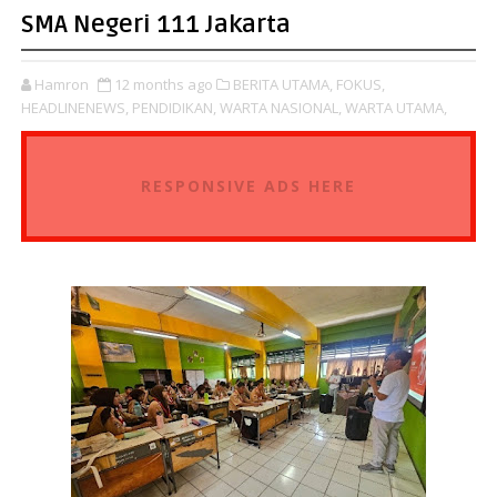
SMA Negeri 111 Jakarta
Hamron
12 months ago
BERITA UTAMA,
FOKUS,
HEADLINENEWS,
PENDIDIKAN,
WARTA NASIONAL,
WARTA UTAMA,
RESPONSIVE ADS HERE