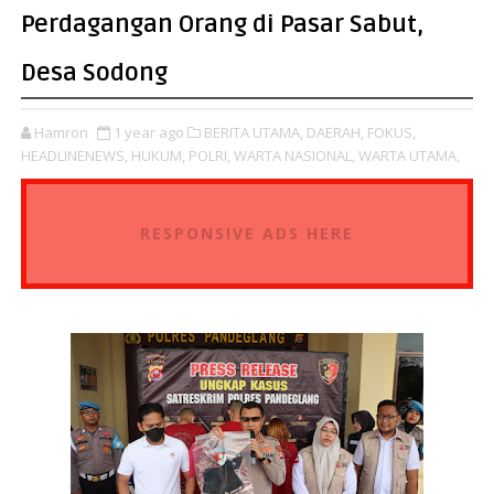
Perdagangan Orang di Pasar Sabut,
Desa Sodong
Hamron
1 year ago
BERITA UTAMA,
DAERAH,
FOKUS,
HEADLINENEWS,
HUKUM,
POLRI,
WARTA NASIONAL,
WARTA UTAMA,
RESPONSIVE ADS HERE