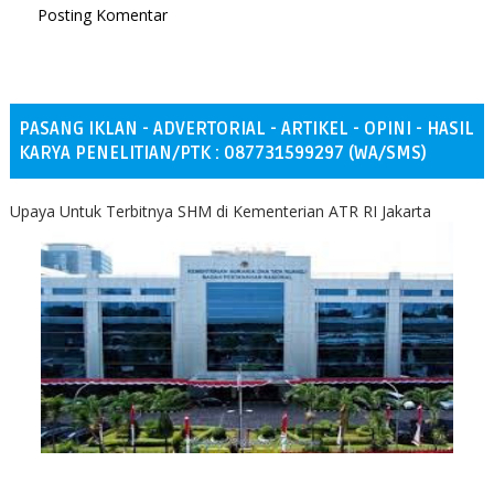
Posting Komentar
PASANG IKLAN - ADVERTORIAL - ARTIKEL - OPINI - HASIL
KARYA PENELITIAN/PTK : 087731599297 (WA/SMS)
Upaya Untuk Terbitnya SHM di Kementerian ATR RI Jakarta