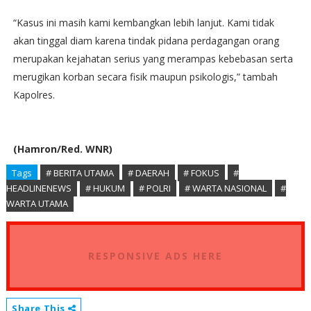
“Kasus ini masih kami kembangkan lebih lanjut. Kami tidak
akan tinggal diam karena tindak pidana perdagangan orang
merupakan kejahatan serius yang merampas kebebasan serta
merugikan korban secara fisik maupun psikologis,” tambah
Kapolres.
(Hamron/Red. WNR)
Tags
# BERITA UTAMA
# DAERAH
# FOKUS
#
HEADLINENEWS
# HUKUM
# POLRI
# WARTA NASIONAL
#
WARTA UTAMA
RESPONSIVE ADS HERE
Share This