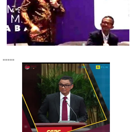
=====