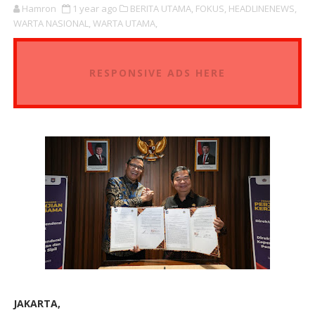
Hamron
1 year ago
BERITA UTAMA,
FOKUS,
HEADLINENEWS,
WARTA NASIONAL,
WARTA UTAMA,
RESPONSIVE ADS HERE
JAKARTA,