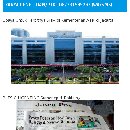
KARYA PENELITIAN/PTK : 087731599297 (WA/SMS)
Upaya Untuk Terbitnya SHM di Kementerian ATR RI Jakarta
PLTS GILIGENTING Sumenep di Rokhung