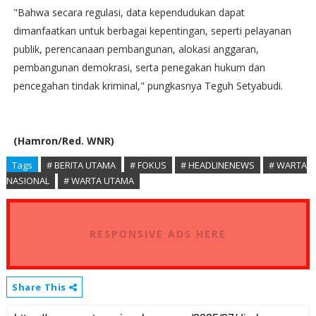
"Bahwa secara regulasi, data kependudukan dapat
dimanfaatkan untuk berbagai kepentingan, seperti pelayanan
publik, perencanaan pembangunan, alokasi anggaran,
pembangunan demokrasi, serta penegakan hukum dan
pencegahan tindak kriminal," pungkasnya Teguh Setyabudi.
(Hamron/Red. WNR)
Tags
# BERITA UTAMA
# FOKUS
# HEADLINENEWS
# WARTA
NASIONAL
# WARTA UTAMA
RESPONSIVE ADS HERE
Share This