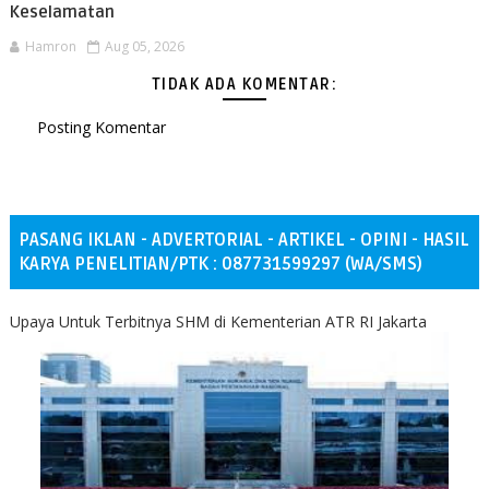
Keselamatan
Hamron
Aug 05, 2026
TIDAK ADA KOMENTAR:
Posting Komentar
PASANG IKLAN - ADVERTORIAL - ARTIKEL - OPINI - HASIL
KARYA PENELITIAN/PTK : 087731599297 (WA/SMS)
Upaya Untuk Terbitnya SHM di Kementerian ATR RI Jakarta