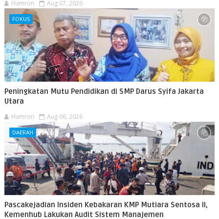
Hamron
Aug 07, 2026
FOKUS
Peningkatan Mutu Pendidikan di SMP Darus Syifa Jakarta
Utara
Hamron
Aug 06, 2026
DAERAH
Pascakejadian Insiden Kebakaran KMP Mutiara Sentosa II,
Kemenhub Lakukan Audit Sistem Manajemen