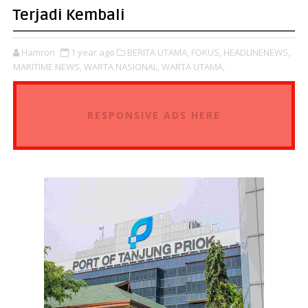
Terjadi Kembali
Hamron
1 year ago
BERITA UTAMA,
FOKUS,
HEADLINENEWS,
MARITIME NEWS,
WARTA NASIONAL,
WARTA UTAMA,
RESPONSIVE ADS HERE