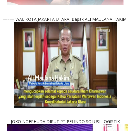
===== WALIKOTA JAKARTA UTARA, Bapak ALI MAULANA HAKIM
=== JOKO NOERHUDA DIRUT PT PELINDO SOLUSI LOGISTIK