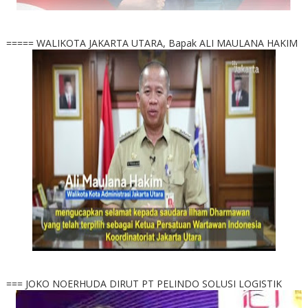
===== WALIKOTA JAKARTA UTARA, Bapak ALI MAULANA HAKIM
=== JOKO NOERHUDA DIRUT PT PELINDO SOLUSI LOGISTIK