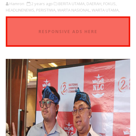
Hamron
2 years ago
BERITA UTAMA,
DAERAH,
FOKUS,
HEADLINENEWS,
PERISTIWA,
WARTA NASIONAL,
WARTA UTAMA,
RESPONSIVE ADS HERE