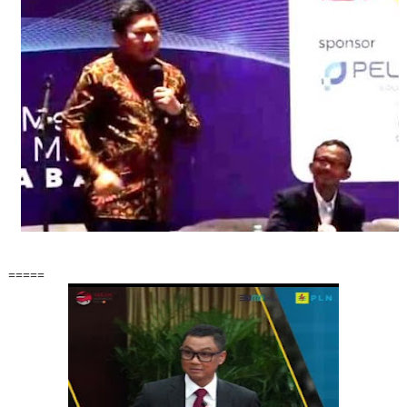
=====