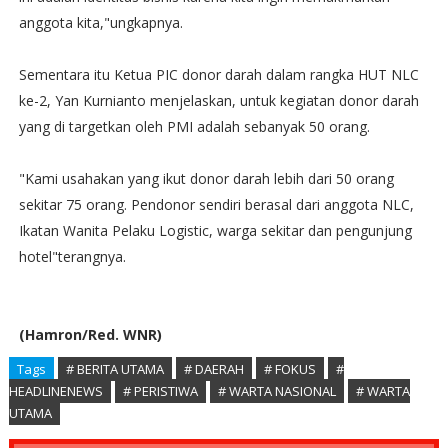
anggota kita,"ungkapnya.
Sementara itu Ketua PIC donor darah dalam rangka HUT NLC
ke-2, Yan Kurnianto menjelaskan, untuk kegiatan donor darah
yang di targetkan oleh PMI adalah sebanyak 50 orang.
"Kami usahakan yang ikut donor darah lebih dari 50 orang
sekitar 75 orang. Pendonor sendiri berasal dari anggota NLC,
Ikatan Wanita Pelaku Logistic, warga sekitar dan pengunjung
hotel"terangnya.
(Hamron/Red. WNR)
Tags
# BERITA UTAMA
# DAERAH
# FOKUS
#
HEADLINENEWS
# PERISTIWA
# WARTA NASIONAL
# WARTA
UTAMA