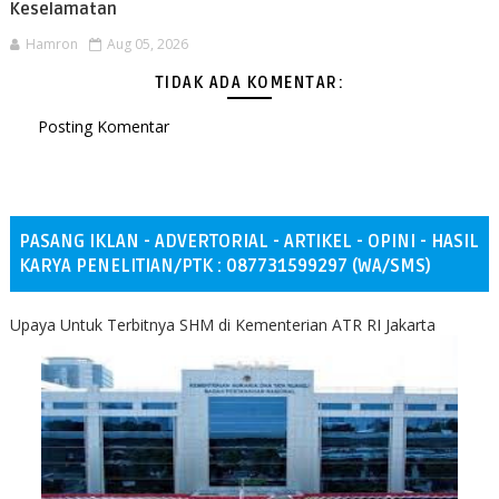
Keselamatan
Hamron
Aug 05, 2026
TIDAK ADA KOMENTAR:
Posting Komentar
PASANG IKLAN - ADVERTORIAL - ARTIKEL - OPINI - HASIL
KARYA PENELITIAN/PTK : 087731599297 (WA/SMS)
Upaya Untuk Terbitnya SHM di Kementerian ATR RI Jakarta