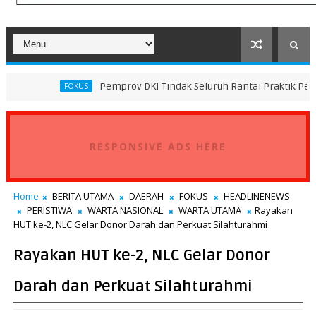
Pemprov DKI Tindak Seluruh Rantai Praktik Pembuangan Samp
OKUS
RESPONSIVE ADS HERE
Home
BERITA UTAMA
DAERAH
FOKUS
HEADLINENEWS
PERISTIWA
WARTA NASIONAL
WARTA UTAMA
Rayakan
HUT ke-2, NLC Gelar Donor Darah dan Perkuat Silahturahmi
Rayakan HUT ke-2, NLC Gelar Donor
Darah dan Perkuat Silahturahmi