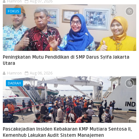
Hamron
Aug 07, 2026
FOKUS
Peningkatan Mutu Pendidikan di SMP Darus Syifa Jakarta
Utara
Hamron
Aug 06, 2026
DAERAH
Pascakejadian Insiden Kebakaran KMP Mutiara Sentosa II,
Kemenhub Lakukan Audit Sistem Manajemen