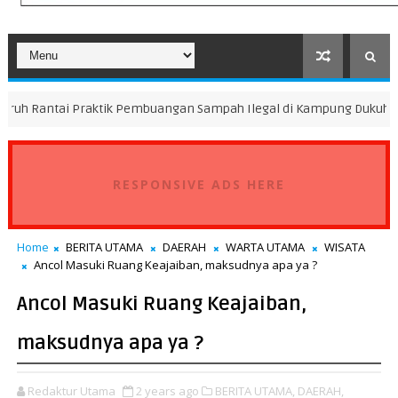
Praktik Pembuangan Sampah Ilegal di Kampung Dukuh
Pe
FOKUS
RESPONSIVE ADS HERE
Home
BERITA UTAMA
DAERAH
WARTA UTAMA
WISATA
Ancol Masuki Ruang Keajaiban, maksudnya apa ya ?
Ancol Masuki Ruang Keajaiban,
maksudnya apa ya ?
Redaktur Utama
2 years ago
BERITA UTAMA,
DAERAH,