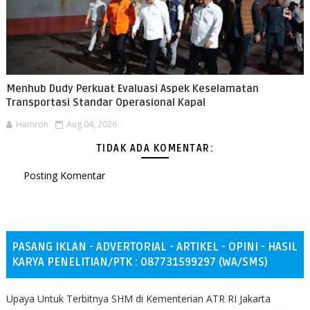
Menhub Dudy Perkuat Evaluasi Aspek Keselamatan
Transportasi Standar Operasional Kapal
Hamron
Aug 04, 2026
TIDAK ADA KOMENTAR:
Posting Komentar
PASANG IKLAN - ADVERTORIAL - ARTIKEL - OPINI - HASIL
KARYA PENELITIAN/PTK : 087731599297 (WA/SMS)
Upaya Untuk Terbitnya SHM di Kementerian ATR RI Jakarta