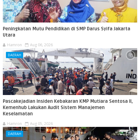
Peningkatan Mutu Pendidikan di SMP Darus Syifa Jakarta
Utara
Hamron
Aug 06, 2026
DAERAH
Pascakejadian Insiden Kebakaran KMP Mutiara Sentosa II,
Kemenhub Lakukan Audit Sistem Manajemen
Keselamatan
Hamron
Aug 05, 2026
DAERAH