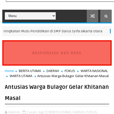
u Pendidikan di SMP Darus Syifa Jakarta Utara
Pascake
DAERAH
RESPONSIVE ADS HERE
Home
BERITA UTAMA
DAERAH
FOKUS
WARTA NASIONAL
WARTA UTAMA
Antusias Warga Bulagor Gelar Khitanan Masal
Antusias Warga Bulagor Gelar Khitanan
Masal
Hamron
2 years ago
BERITA UTAMA,
DAERAH,
FOKUS,