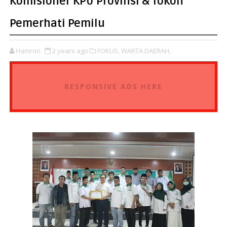
Komisioner KPU Provinsi & Tokoh
Pemerhati Pemilu
Hamron
2 years ago
FOKUS,
WARTA DAERAH,
RESPONSIVE ADS HERE