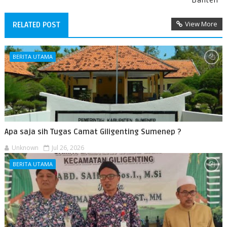
View More
RELATED POST
BERITA UTAMA
Apa saja sih Tugas Camat Giligenting Sumenep ?
Unknown
Jul 26, 2026
BERITA UTAMA