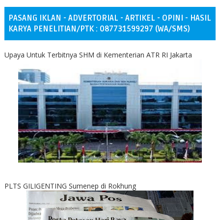
PASANG IKLAN - ADVERTORIAL - ARTIKEL - OPINI - HASIL
KARYA PENELITIAN/PTK : 087731599297 (WA/SMS)
Upaya Untuk Terbitnya SHM di Kementerian ATR RI Jakarta
PLTS GILIGENTING Sumenep di Rokhung