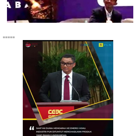
=====