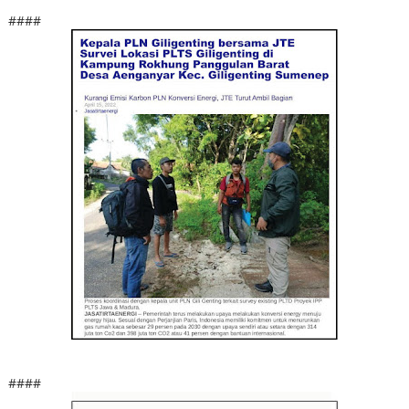
####
####