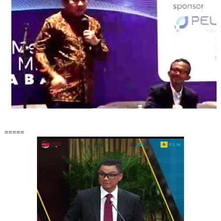
=====