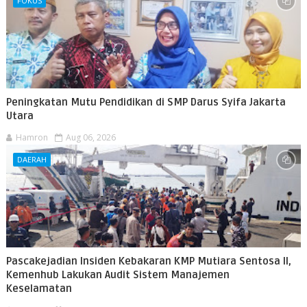
FOKUS
Peningkatan Mutu Pendidikan di SMP Darus Syifa Jakarta
Utara
Hamron
Aug 06, 2026
DAERAH
Pascakejadian Insiden Kebakaran KMP Mutiara Sentosa II,
Kemenhub Lakukan Audit Sistem Manajemen
Keselamatan