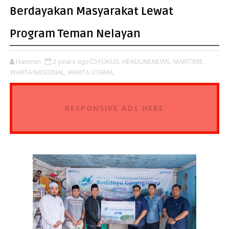
Berdayakan Masyarakat Lewat
Program Teman Nelayan
Hamron
2 years ago
FOKUS,
HEADLINENEWS,
MARITIME,
WARTA NASIONAL,
WARTA UTAMA,
RESPONSIVE ADS HERE