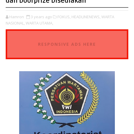
dan Doorprize Disediakan
Hamron
3 years ago
FOKUS,
HEADLINENEWS,
WARTA
NASIONAL,
WARTA UTAMA,
RESPONSIVE ADS HERE