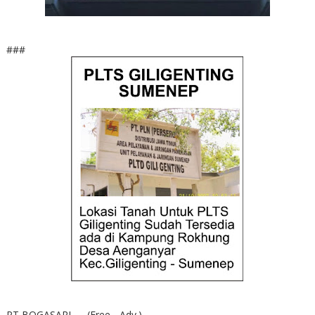
###
PT BOGASARI --- (Free - Adv.)