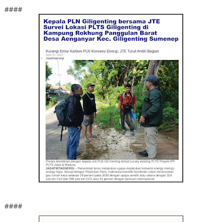
####
####