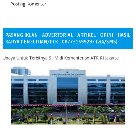
Posting Komentar
PASANG IKLAN - ADVERTORIAL - ARTIKEL - OPINI - HASIL
KARYA PENELITIAN/PTK : 087731599297 (WA/SMS)
Upaya Untuk Terbitnya SHM di Kementerian ATR RI Jakarta