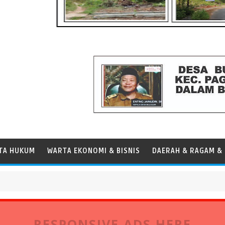
TA HUKUM
WARTA EKONOMI & BISNIS
DAERAH & RAGAM & 
s Panamax
RESPONSIVE ADS HERE