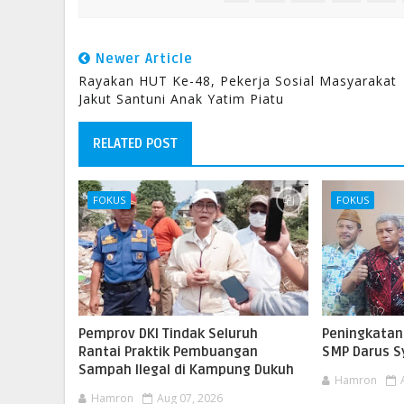
Newer Article
Rayakan HUT Ke-48, Pekerja Sosial Masyarakat
Jakut Santuni Anak Yatim Piatu
RELATED POST
FOKUS
FOKUS
Pemprov DKI Tindak Seluruh
Peningkatan
Rantai Praktik Pembuangan
SMP Darus Sy
Sampah Ilegal di Kampung Dukuh
Hamron
Hamron
Aug 07, 2026