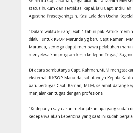
Selain itu Capt. Raman, juga dilantik Ita Marlita MM 
status hukum dan sertifikasi kapal, lalu Capt. Indrull
Agustina Prasetyaningsih, Kasi Lala dan Usaha Kepel
"Dalam waktu kurang lebih 1 tahun pak Patrick memim
dilalui, untuk KSOP Marunda yg baru Capt Raman, MM,
Marunda, semoga dapat membawa pelabuhan marunda k
menyelesaikan program kerja kedepan Tegas,’ Sugan
Di acara sambutanya Capt. Rahman,MLM mengatakan b
eksternal di KSOP Marunda ,sabutannya Kepala Kanto
baru bertugas Capt. Raman, MLM, selamat datang ke
menjalankan tugas dengan profesional.
"Kedepanya saya akan melanjutkan apa yang sudah di
kedepanya akan keperizina yang saat ini sudah berjal