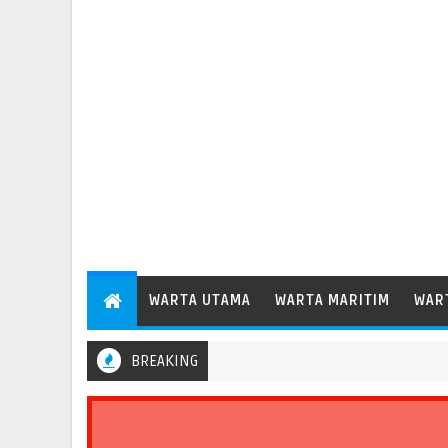
WARTA UTAMA
WARTA MARITIM
WAR
BREAKING
Pelabuhan Patimban Perdana Layani Kapal Peti Kemas Besar Kela