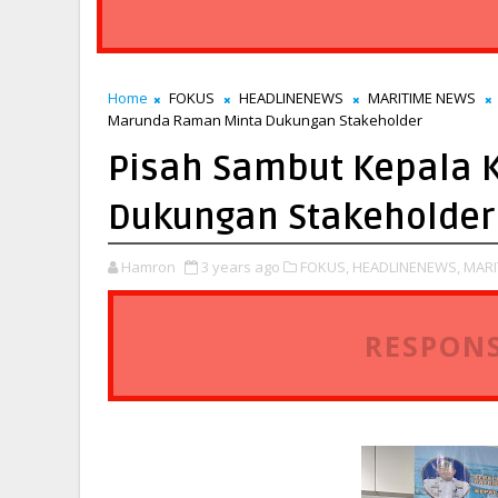
Home
FOKUS
HEADLINENEWS
MARITIME NEWS
Marunda Raman Minta Dukungan Stakeholder
Pisah Sambut Kepala
Dukungan Stakeholder
Hamron
3 years ago
FOKUS,
HEADLINENEWS,
MARI
RESPONS