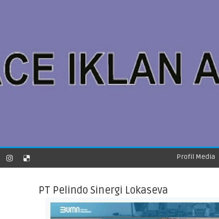
Profil Media
PT Pelindo Sinergi Lokaseva