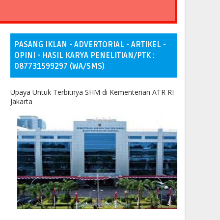
PASANG IKLAN - ADVERTORIAL - ARTIKEL -
OPINI - HASIL KARYA PENELITIAN/PTK :
087731599297 (WA/SMS)
Upaya Untuk Terbitnya SHM di Kementerian ATR RI
Jakarta