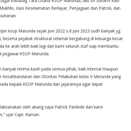
sebagai Kasubag Tata Usaha KSOP Marunda, lalu Sri Suharni Kasi
ah Mukhlis, Kasi Keselamatan Berlayar, Penjagaan dan Patroli, dan
abuhanan.
pin ksop Marunda sejak Juni 2022 s.d Juni 2023 sudh banyak yg
 beserta pejabat struktural selamat bergabung di keluarga besar
e arah lebih baik lagi dan kami seluruh staf siap membantu
di pegawai KSOP Marunda.
anyak terima kasih pada semua pihak, baik internal maupun
r Kesahbandaran dan Otoritas Pelabuhan kelas II Merunda yang
pada kepala KSOP Marunda dan jajarannya agar dapat
laksanakan oleh abang saya Patrick Pardede dan kami
an," ujar Capt. Raman.