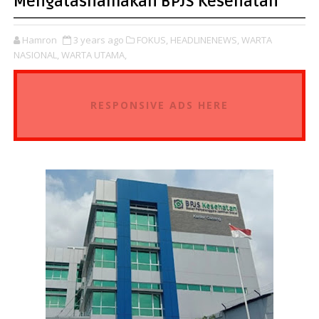
Mengatasnamakan BPJS Kesehatan
Hamron
3 years ago
FOKUS,
HEADLINENEWS,
WARTA
NASIONAL,
WARTA UTAMA,
RESPONSIVE ADS HERE