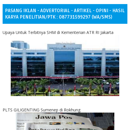
PASANG IKLAN - ADVERTORIAL - ARTIKEL - OPINI - HASIL
KARYA PENELITIAN/PTK : 087731599297 (WA/SMS)
Upaya Untuk Terbitnya SHM di Kementerian ATR RI Jakarta
PLTS GILIGENTING Sumenep di Rokhung