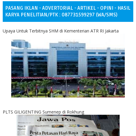
PASANG IKLAN - ADVERTORIAL - ARTIKEL - OPINI - HASIL
KARYA PENELITIAN/PTK : 087731599297 (WA/SMS)
Upaya Untuk Terbitnya SHM di Kementerian ATR RI Jakarta
PLTS GILIGENTING Sumenep di Rokhung