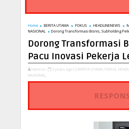
Home
BERITA UTAMA
FOKUS
HEADLINENEWS
M
NASIONAL
Dorong Transformasi Bisnis, Subholding Pel
Dorong Transformasi B
Pacu Inovasi Pekerja 
Hamron
3 years ago
BERITA UTAMA,
FOKUS,
HEADL
NASIONAL,
RESPONS