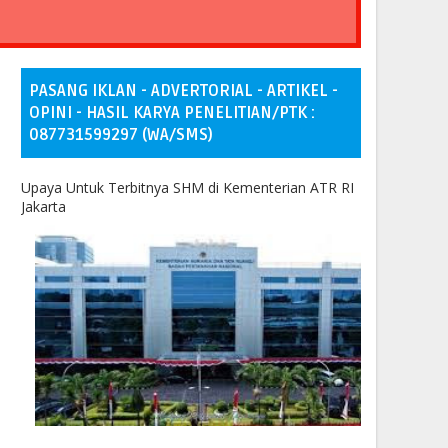
PASANG IKLAN - ADVERTORIAL - ARTIKEL -
OPINI - HASIL KARYA PENELITIAN/PTK :
087731599297 (WA/SMS)
Upaya Untuk Terbitnya SHM di Kementerian ATR RI
Jakarta