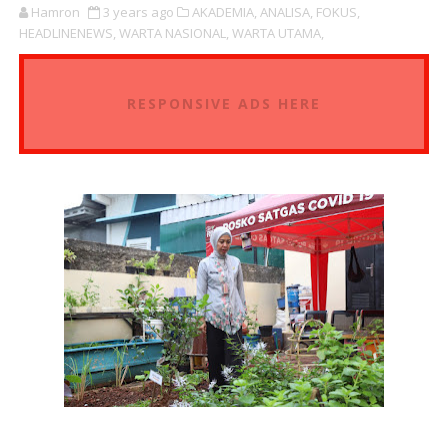
Hamron
3 years ago
AKADEMIA,
ANALISA,
FOKUS,
HEADLINENEWS,
WARTA NASIONAL,
WARTA UTAMA,
RESPONSIVE ADS HERE