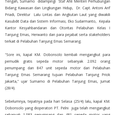
Tengah, Sumarno didampingi Staf Ahli Menteri Perhubungan
Bidang Kawasan dan Lingkungan Hidup, Dr. Capt. Antoni Arif
Priadi, Direktur Lalu Lintas dan Angkutan Laut yang diwakili
Kasubdit Data dan Sistem Informasi, Eko Sudarmanto, Kepala
Kantor Kesyahbandaran dan Otoritas Pelabuhan Kelas I
Tanjung Emas, Herwanto dan para pejabat serta stakeholders
terkait di Pelabuhan Tanjung Emas Semarang.
"Sore ini, kapal KM. Dobonsolo kembali mengangkut para
pemudik gratis sepeda motor sebanyak 2.092 orang
penumpang dan 847 unit sepeda motor dari Pelabuhan
Tanjung Emas Semarang tujuan Pelabuhan Tanjung Priok
Jakarta,” ujar Sumarno di Pelabuhan Tanjung Emas, Jumat
(28/4).
Sebelumnya, tepatnya pada hari Selasa (25/4) lalu, kapal KM.
Dobonsolo yang dioperatori PT. Pelni juga telah mengangkut
sebanyak 1.083 penumpang dan 481 sepeda motor yang