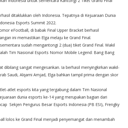
kan Indonesia untuk Sementara Kantongi 2 Tiket Grand Final
erhasil ditaklukkan oleh Indonesia. Tepatnya di Kejuaraan Dunia
Indonesia Esports Summit 2022.
omor eFootball, di babak Final Upper Bracket berhasil
ngan ini memastikan Elga melaju ke Grand Final.
 sementara sudah mengantongi 2 (dua) tiket Grand Final. Wakil
adalah Tim Nasional Esports Nomor Mobile Legend: Bang Bang
pat dibilang sangat mengesankan. Ia berhasil menyingkirkan wakil-
Arab Saudi, Alqarni Amjad, Elga bahkan tampil prima dengan skor
et-atlet esports kita yang tergabung dalam Tim Nasional
kejuaraan dunia esports ke-14 yang merupakan bagian dari
ucap Sekjen Pengurus Besar Esports Indonesia (PB ESI), Frengky
all lolos ke Grand Final menjadi penyemangat dan menambah