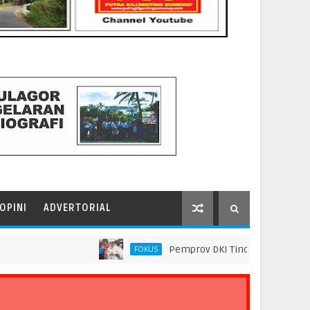
OPINI
ADVERTORIAL
Pemprov DKI Tindak Seluruh Rantai Pra
FOKUS