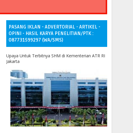
PASANG IKLAN - ADVERTORIAL - ARTIKEL -
OPINI - HASIL KARYA PENELITIAN/PTK :
087731599297 (WA/SMS)
Upaya Untuk Terbitnya SHM di Kementerian ATR RI
Jakarta