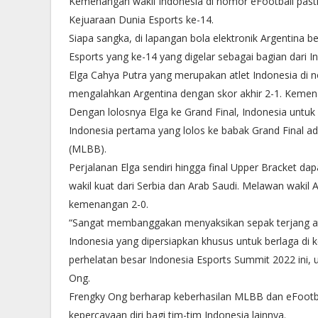
Kemenangan wakil Indonesia di nomor eFootball pasti
Kejuaraan Dunia Esports ke-14.
Siapa sangka, di lapangan bola elektronik Argentina b
Esports yang ke-14 yang digelar sebagai bagian dari 
Elga Cahya Putra yang merupakan atlet Indonesia di n
mengalahkan Argentina dengan skor akhir 2-1. Kemena
Dengan lolosnya Elga ke Grand Final, Indonesia untuk
Indonesia pertama yang lolos ke babak Grand Final 
(MLBB).
Perjalanan Elga sendiri hingga final Upper Bracket da
wakil kuat dari Serbia dan Arab Saudi. Melawan wakil 
kemenangan 2-0.
“Sangat membanggakan menyaksikan sepak terjang atl
Indonesia yang dipersiapkan khusus untuk berlaga di 
perhelatan besar Indonesia Esports Summit 2022 ini, 
Ong.
Frengky Ong berharap keberhasilan MLBB dan eFootb
kepercayaan diri bagi tim-tim Indonesia lainnya.