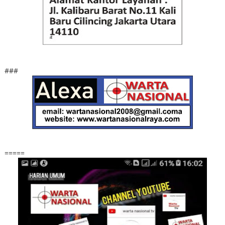
###
=====