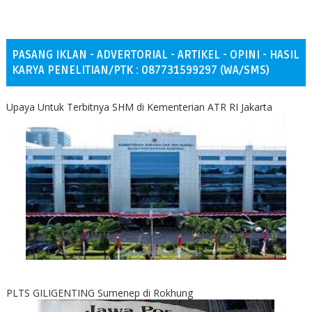
PASANG IKLAN - ADVERTORIAL - ARTIKEL - OPINI - HASIL
KARYA PENELITIAN/PTK : 087731599297 (WA/SMS)
Upaya Untuk Terbitnya SHM di Kementerian ATR RI Jakarta
PLTS GILIGENTING Sumenep di Rokhung