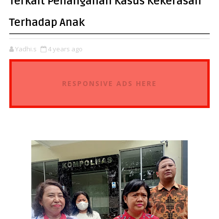
Terkait Penanganan Kasus Kekerasan
Terhadap Anak
Yadhi.s
4 years ago
RESPONSIVE ADS HERE