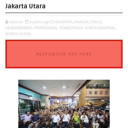
Jakarta Utara
Hamron
4 years ago
AKADEMIA,
ANALISA,
FOKUS,
HEADLINENEWS,
PROFESIONAL,
RENDEZVOUS,
WARTA NASIONAL,
WARTA UTAMA,
RESPONSIVE ADS HERE