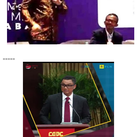
=====