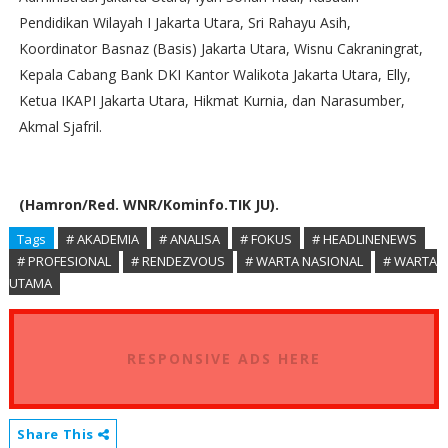
Pendidikan Wilayah I Jakarta Utara, Sri Rahayu Asih,
Koordinator Basnaz (Basis) Jakarta Utara, Wisnu Cakraningrat,
Kepala Cabang Bank DKI Kantor Walikota Jakarta Utara, Elly,
Ketua IKAPI Jakarta Utara, Hikmat Kurnia, dan Narasumber,
Akmal Sjafril.
(Hamron/Red. WNR/Kominfo.TIK JU).
Tags
# AKADEMIA
# ANALISA
# FOKUS
# HEADLINENEWS
# PROFESIONAL
# RENDEZVOUS
# WARTA NASIONAL
# WARTA
UTAMA
RESPONSIVE ADS HERE
Share This