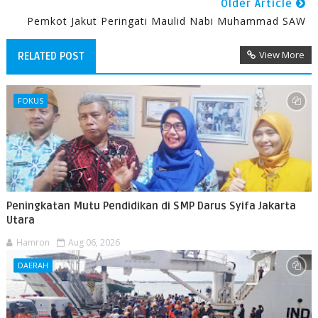
Older Article
Pemkot Jakut Peringati Maulid Nabi Muhammad SAW
View More
RELATED POST
FOKUS
Peningkatan Mutu Pendidikan di SMP Darus Syifa Jakarta
Utara
Hamron
Aug 06, 2026
DAERAH