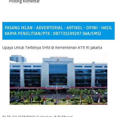
Posting Komentar
PASANG IKLAN - ADVERTORIAL - ARTIKEL - OPINI - HASIL
KARYA PENELITIAN/PTK : 087731599297 (WA/SMS)
Upaya Untuk Terbitnya SHM di Kementerian ATR RI Jakarta